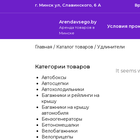
г. Минск ул, Cлавинского, 6 А
Вр
Arendavsego.by
Условия про
Аренда товаров в
Минске
Главная
/
Каталог товаров
/ Удлинители
Категории товаров
It seems 
Автобоксы
Автосцепки
Автохолодильники
Багажники и рейлинги на
крышу
Багажники на крышу
автомобиля
Бензогенераторы
Бетономешалки
Велобагажники
Велоприцепы