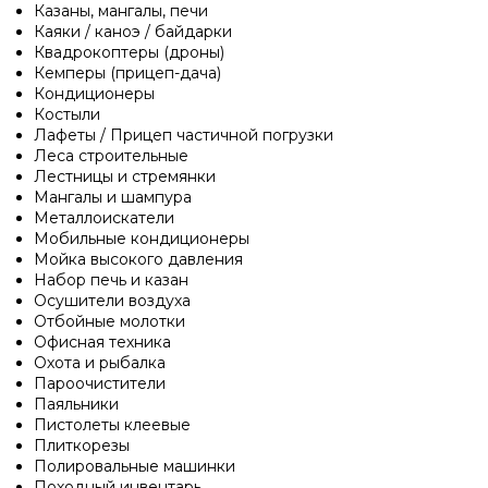
Казаны, мангалы, печи
Каяки / каноэ / байдарки
Квадрокоптеры (дроны)
Кемперы (прицеп-дача)
Кондиционеры
Костыли
Лафеты / Прицеп частичной погрузки
Леса строительные
Лестницы и стремянки
Мангалы и шампура
Металлоискатели
Мобильные кондиционеры
Мойка высокого давления
Набор печь и казан
Осушители воздуха
Отбойные молотки
Офисная техника
Охота и рыбалка
Пароочистители
Паяльники
Пистолеты клеевые
Плиткорезы
Полировальные машинки
Походный инвентарь