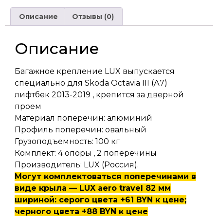
Описание
Отзывы (0)
Описание
Багажное крепление LUX выпускается
специально для Skoda Octavia III (А7)
лифтбек 2013-2019 , крепится за дверной
проем
Материал поперечин: алюминий
Профиль поперечин: овальный
Грузоподъемность: 100 кг
Комплект: 4 опоры , 2 поперечины
Производитель: LUX (Россия).
Могут комплектоваться поперечинами в
виде крыла — LUX aero travel 82 мм
шириной: серого цвета +61 BYN к цене;
черного цвета +88 BYN к цене