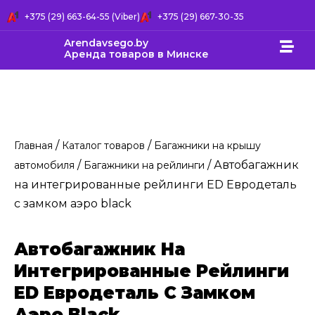
+375 (29) 663-64-55 (Viber)
+375 (29) 667-30-35
Arendavsego.by
Аренда товаров в Минске
/
/
Главная
Каталог товаров
Багажники на крышу
/
/ Автобагажник
автомобиля
Багажники на рейлинги
на интегрированные рейлинги ED Евродеталь
с замком аэро black
Автобагажник На
Интегрированные Рейлинги
ED Евродеталь С Замком
Аэро Black