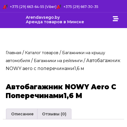
+375 (29) 663-64-55 (Viber)
+375 (29) 667-30-35
Arendavsego.by
Аренда товаров в Минске
/
/
Главная
Каталог товаров
Багажники на крышу
/
/ Автобагажник
автомобиля
Багажники на рейлинги
NOWY aero с поперечинами1,6 м
Автобагажник NOWY Aero С
Поперечинами1,6 М
Описание
Отзывы (0)