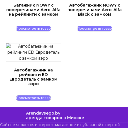
Багажник NOWY c
Автобагажник NOWY c
поперечинами Aero-Alfa
поперечинами Aero-Alfa
на рейлинги с замком
Black с замком
Просмотреть товар
Просмотреть товар
Автобагажник на
рейлинги ED
Евродеталь с замком
аэро
Просмотреть товар
Arendavsego.by
аренда товаров в Минске
Сайт не является интернет-магазином и публичной офертой,