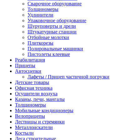
Сварочное оборудование
Толщиномеры
Удлинители
Упаковочное оборудование
Шуруповерты и дрели
Штукатурные станции
Отбойные молотки
Плиткорезы
Полировальные машинки
Пистолеты клеевые
Реабилитация
Прицепы
Автосцепки
Лафеты / Прицеп частичной погрузки
Детские товары
Офисная техника
Осушители воздуха
Казаны, печи, мангалы
Толщиномеры
Мобильные кондиционеры
Велоприцепы
Лестницы и стремянки
Металлоискатели
Костыли
Леса строительные