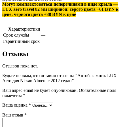
Могут комплектоваться поперечинами в виде крыла —
LUX aero travel 82 мм шириной: серого цвета +61 BYN к
цене; черного цвета +88 BYN к цене
Характеристики
Срок службы
—
Гарантийный срок
—
Отзывы
Отзывов пока нет.
Будьте первым, кто оставил отзыв на “Автобагажник LUX
Aero для Nissan Almera с 2012 седан”
Ваш адрес email не будет опубликован.
Обязательные поля
помечены
*
Ваша оценка
*
Ваш отзыв
*