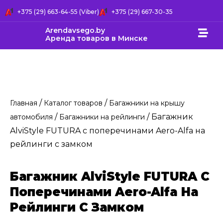
+375 (29) 663-64-55 (Viber)
+375 (29) 667-30-35
Arendavsego.by
Аренда товаров в Минске
/
/
Главная
Каталог товаров
Багажники на крышу
/
/ Багажник
автомобиля
Багажники на рейлинги
AlviStyle FUTURA c поперечинами Aero-Alfa на
рейлинги с замком
Багажник AlviStyle FUTURA C
Поперечинами Aero-Alfa На
Рейлинги С Замком