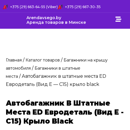
+375 (29) 663-64-55 (Viber)
+375 (29) 667-30-35
Arendavsego.by
Аренда товаров в Минске
/
/
Главная
Каталог товаров
Багажники на крышу
/
автомобиля
Багажники в штатные
/ Автобагажник в штатные места ED
места
Евродеталь (Вид Е — С15) крыло black
Автобагажник В Штатные
Места ED Евродеталь (Вид Е -
С15) Крыло Black