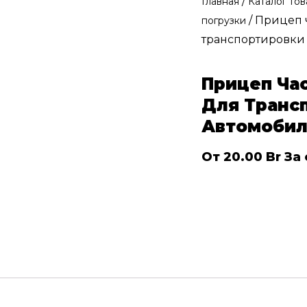
/
Главная
Каталог то
/ Прицеп 
погрузки
транспортировки
Прицеп Ча
Для Транс
Автомоби
От
20.00
Br
За 