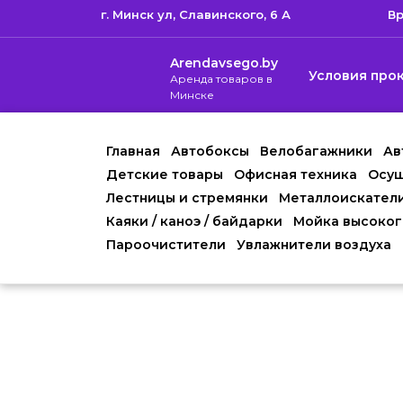
г. Минск ул, Cлавинского, 6 А
Вр
Arendavsego.by
Условия про
Аренда товаров в
Минске
Главная
Автобоксы
Велобагажники
Ав
Детские товары
Офисная техника
Осуш
Лестницы и стремянки
Металлоискател
Каяки / каноэ / байдарки
Мойка высоког
Пароочистители
Увлажнители воздуха