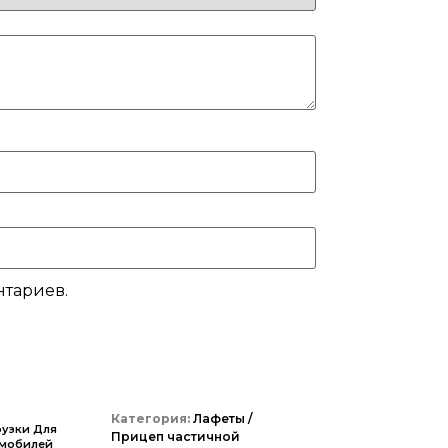
нтариев.
Категория:
Лафеты /
рузки Для
Прицеп частичной
омобилей