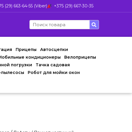
5 (29) 663-64-55 (Viber)
+375 (29) 667-30-35
тация
Прицепы
Автосцепки
Мобильные кондиционеры
Велоприцепы
чной погрузки
Тачка садовая
-пылесосы
Робот для мойки окон