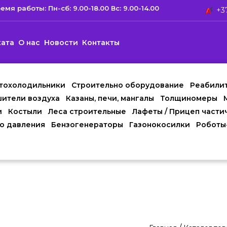
емя работы: Пн-сб: 9.00-18.00 Вс: 9.00-14.00
+37
ката
О нас
Новости
Контакты
тохолодильники
Строительно оборудование
Реабили
ители воздуха
Казаны, печи, мангалы
Толщиномеры
и
Костыли
Леса строительные
Лафеты / Прицеп части
о давления
Бензогенераторы
Газонокосилки
Роботы