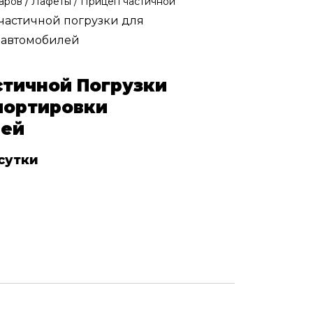
/
варов
Лафеты / Прицеп частичной
частичной погрузки для
 автомобилей
стичной Погрузки
портировки
лей
сутки