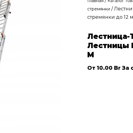
/
Главная
Каталог то
/ Лестни
стремянки
стремянки до 12 
Лестница-
Лестницы 
М
От
10.00
Br
За 