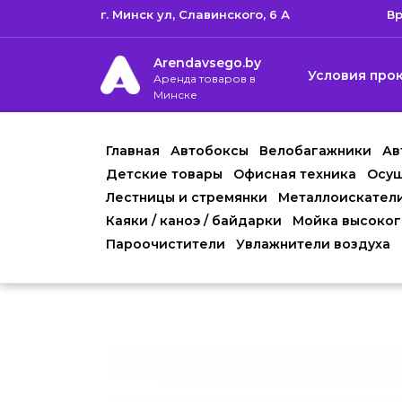
г. Минск ул, Cлавинского, 6 А
Вр
Arendavsego.by
Условия про
Аренда товаров в
Минске
Главная
Автобоксы
Велобагажники
Ав
Детские товары
Офисная техника
Осуш
Лестницы и стремянки
Металлоискател
Каяки / каноэ / байдарки
Мойка высоког
Пароочистители
Увлажнители воздуха