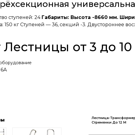
рёхсекционная универсальна
во ступеней: 24
Габариты: Высота -8660 мм. Шири
а: 150 кг Ступеней — 36, секций -3. Двустороннее в
 Лестницы от 3 до 10
 оборудование
 6А
Лестница-Трансформер
ры
Стремянки До 12 М