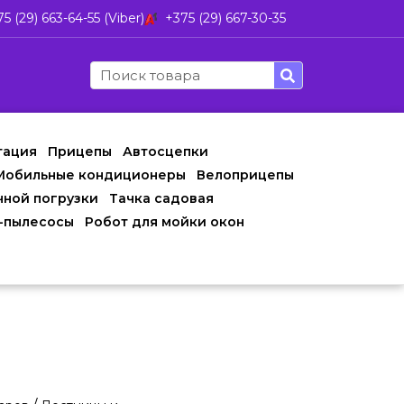
5 (29) 663-64-55 (Viber)
+375 (29) 667-30-35
тация
Прицепы
Автосцепки
Мобильные кондиционеры
Велоприцепы
чной погрузки
Тачка садовая
-пылесосы
Робот для мойки окон