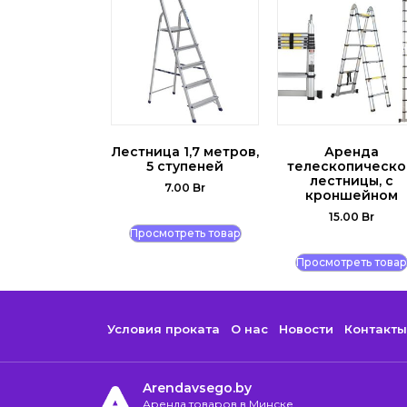
Лестница 1,7 метров,
Аренда
5 ступеней
телескопическ
лестницы, с
7.00
Br
кроншейном
15.00
Br
Просмотреть товар
Просмотреть товар
Условия проката
О нас
Новости
Контакты
Arendavsego.by
Аренда товаров в Минске