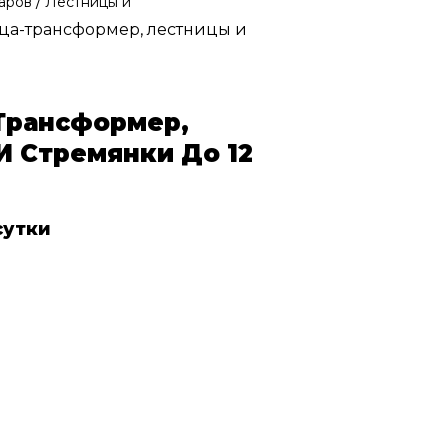
/
варов
Лестницы и
ца-трансформер, лестницы и
м
Трансформер,
И Стремянки До 12
сутки