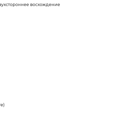
двухстороннее восхождение
те)