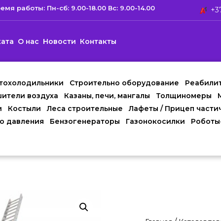
емя работы: Пн-сб: 9.00-18.00 Вс: 9.00-14.00
+37
ката
О нас
Новости
Контакты
тохолодильники
Строительно оборудование
Реабили
ители воздуха
Казаны, печи, мангалы
Толщиномеры
и
Костыли
Леса строительные
Лафеты / Прицеп части
о давления
Бензогенераторы
Газонокосилки
Роботы