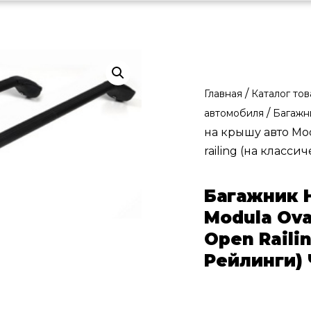
/
Главная
Каталог то
/
автомобиля
Багажн
на крышу авто Mod
railing (на класс
Багажник 
Modula Ova
Open Raili
Рейлинги)