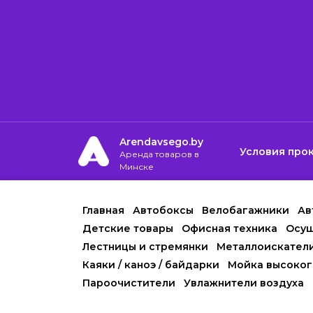
Arendavsego.by
Условия про
Аренда товаров в
Минске
Главная
Автобоксы
Велобагажники
Ав
Детские товары
Офисная техника
Осуш
Лестницы и стремянки
Металлоискател
Каяки / каноэ / байдарки
Мойка высоког
Пароочистители
Увлажнители воздуха