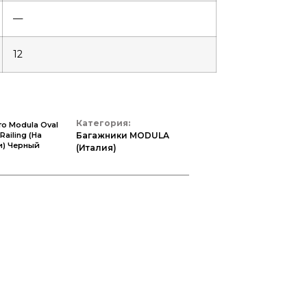
—
12
Категория:
о Modula Oval
Багажники MODULA
Railing (на
и) Черный
(Италия)