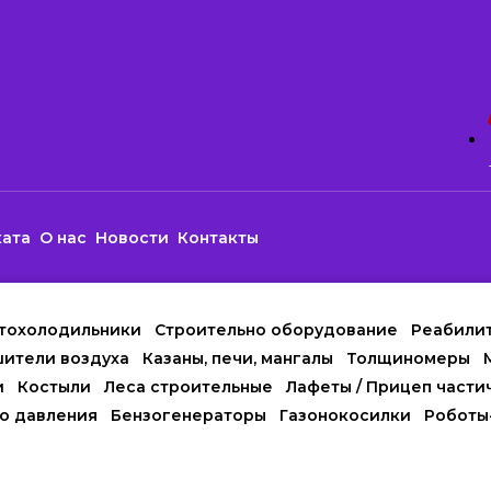
ката
О нас
Новости
Контакты
тохолодильники
Строительно оборудование
Реабили
ители воздуха
Казаны, печи, мангалы
Толщиномеры
и
Костыли
Леса строительные
Лафеты / Прицеп части
о давления
Бензогенераторы
Газонокосилки
Роботы