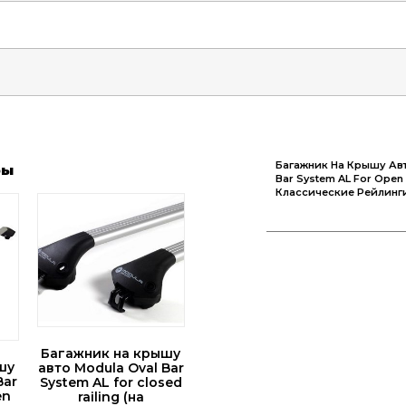
Багажник На Крышу Авт
ры
Bar System AL For Open 
Классические Рейлинг
Багажник на крышу
шу
авто Modula Oval Bar
Bar
System AL for closed
en
railing (на