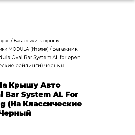
/
варов
Багажники на крышу
/ Багажник
ики MODULA (Италия)
ula Oval Bar System AL for open
ические рейлинги) черный
На Крышу Авто
l Bar System AL For
ng (на Классические
 Черный