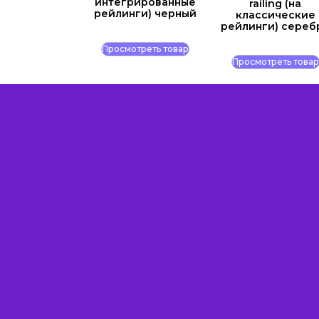
интегрированные
railing (на
рейлинги) черный
классические
рейлинги) сереб
Просмотреть товар
Просмотреть товар