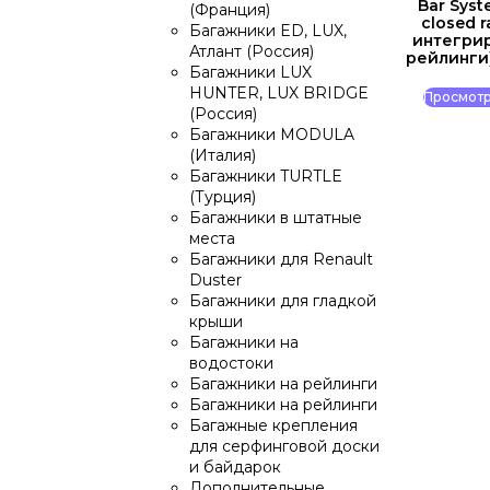
Bar Syst
(Франция)
closed r
Багажники ED, LUX,
интегри
Атлант (Россия)
рейлинги
Багажники LUX
HUNTER, LUX BRIDGE
Просмотр
(Россия)
Багажники MODULA
(Италия)
Багажники TURTLE
(Турция)
Багажники в штатные
места
Багажники для Renault
Duster
Багажники для гладкой
крыши
Багажники на
водостоки
Багажники на рейлинги
Багажники на рейлинги
Багажные крепления
для серфинговой доски
и байдарок
Дополнительные