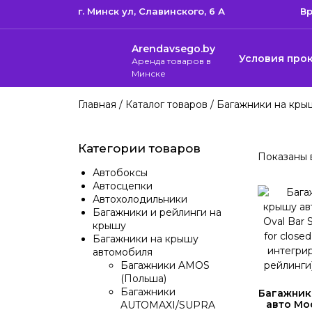
г. Минск ул, Cлавинского, 6 А
Вр
Arendavsego.by
Условия про
Аренда товаров в
Минске
Главная
/
Каталог товаров
/
Багажники на кры
Категории товаров
Показаны в
Автобоксы
Автосцепки
Автохолодильники
Багажники и рейлинги на
крышу
Багажники на крышу
автомобиля
Багажники AMOS
(Польша)
Багажники
Багажник
авто Mo
AUTOMAXI/SUPRA