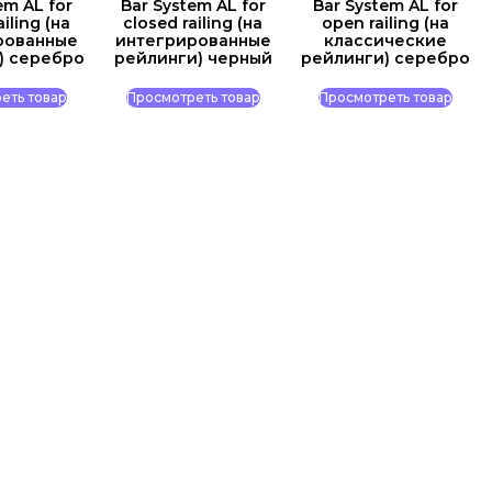
em AL for
Bar System AL for
Bar System AL for
ailing (на
closed railing (на
open railing (на
рованные
интегрированные
классические
) серебро
рейлинги) черный
рейлинги) серебро
еть товар
Просмотреть товар
Просмотреть товар