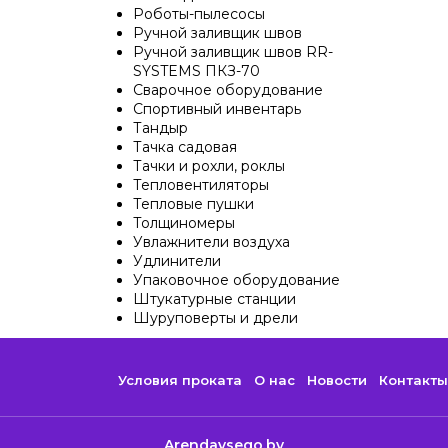
Роботы-пылесосы
Ручной заливщик швов
Ручной заливщик швов RR-
SYSTEMS ПКЗ-70
Сварочное оборудование
Спортивный инвентарь
Тандыр
Тачка садовая
Тачки и рохли, роклы
Тепловентиляторы
Тепловые пушки
Толщиномеры
Увлажнители воздуха
Удлинители
Упаковочное оборудование
Штукатурные станции
Шуруповерты и дрели
Условия проката
О нас
Новости
Контакты
Arendavsego.by