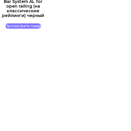
Bar System AL for
open railing (на
классические
рейлинги) черный
Просмотреть товар