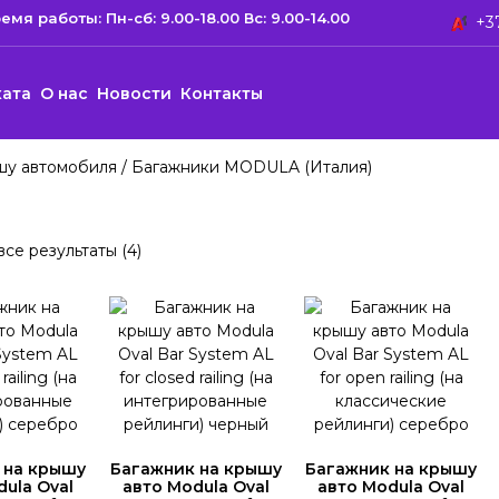
емя работы: Пн-сб: 9.00-18.00 Вс: 9.00-14.00
+37
ката
О нас
Новости
Контакты
шу автомобиля
/ Багажники MODULA (Италия)
се результаты (4)
 на крышу
Багажник на крышу
Багажник на крышу
dula Oval
авто Modula Oval
авто Modula Oval