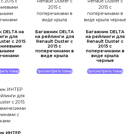
к DELTA на
Багажник DELTA
Багажник DELTA
нги для
на рейлинги для
на рейлинги для
uster c 2015
Renault Duster c
Renault Duster c
иниевыми
2015 с
2015 с
льными
поперечинами в
поперечинами в
ечинами
виде крыла
виде крыла
черные
реть товар
Просмотреть товар
Просмотреть товар
ик ИНТЕР