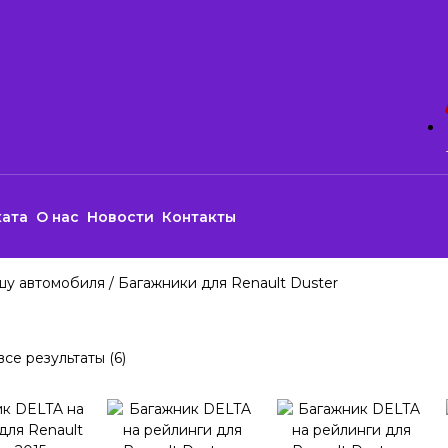
ката
О нас
Новости
Контакты
шу автомобиля
/ Багажники для Renault Duster
се результаты (6)