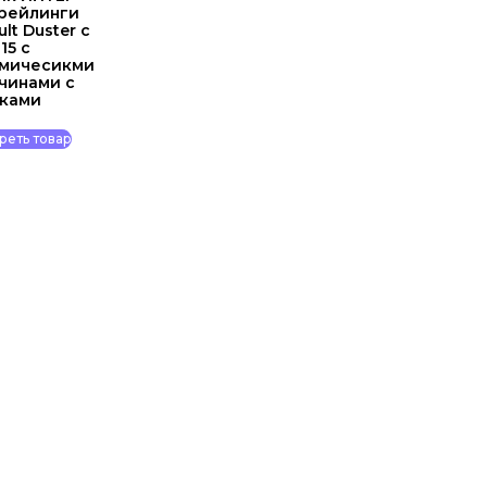
 рейлинги
lt Duster c
15 с
амичесикми
чинами с
мками
реть товар