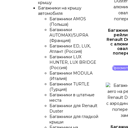
крышу
Багажники на крышу
автомобиля
Багажники AMOS
(Польша)
Багажники
Багажни
рейли
AUTOMAXI/SUPRA
Renault D
(Франция)
с алюм
Багажники ED, LUX,
ова
Атлант (Россия)
попер
Багажники LUX
HUNTER, LUX BRIDGE
(Россия)
Просмот
Багажники MODULA
(Италия)
Багажники TURTLE
(Турция)
Багажники в штатные
места
Багажники для Renault
Duster
Багажники для гладкой
крыши
Багажн
Багажники на