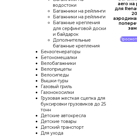
aero на
водостоки
для Renau
Багажники на рейлинги
20
Багажники на рейлинги
аэродин
Багажные крепления
попере
за
для серфинговой доски
и байдарок
Просмот
Дополнительные
багажные крепления
Бензогенераторы
Бетономешалки
Велобагажники
Велоприцепы
Велосипеды
Вышки-туры
Газовый гриль
Газонокосилки
Грузовая жесткая сцепка для
буксировки грузовиков до 25
тонн
Детские автокресла
Детские товары
Детский транспорт
Для ухода