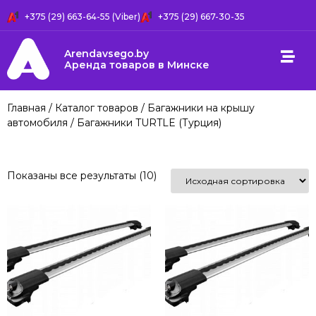
+375 (29) 663-64-55 (Viber)
+375 (29) 667-30-35
Arendavsego.by
Аренда товаров в Минске
Главная
/
Каталог товаров
/
Багажники на крышу
автомобиля
/ Багажники TURTLE (Турция)
Показаны все результаты (10)