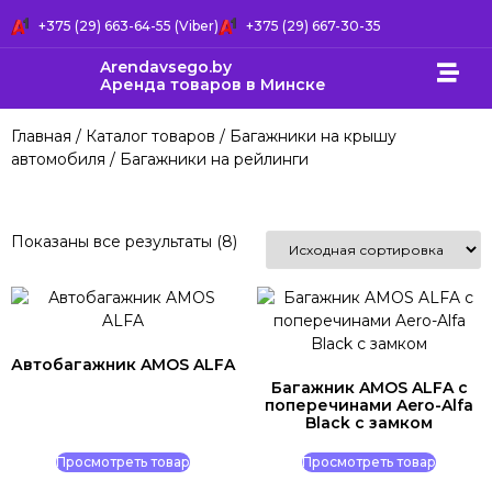
+375 (29) 663-64-55 (Viber)
+375 (29) 667-30-35
Arendavsego.by
Аренда товаров в Минске
Главная
/
Каталог товаров
/
Багажники на крышу
автомобиля
/ Багажники на рейлинги
Показаны все результаты (8)
Автобагажник AMOS ALFA
Багажник AMOS ALFA c
поперечинами Aero-Alfa
Black с замком
Просмотреть товар
Просмотреть товар